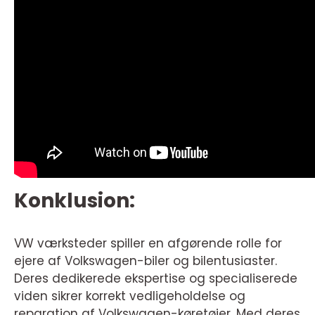
Konklusion:
VW værksteder spiller en afgørende rolle for
ejere af Volkswagen-biler og bilentusiaster.
Deres dedikerede ekspertise og specialiserede
viden sikrer korrekt vedligeholdelse og
reparation af Volkswagen-køretøjer. Med deres