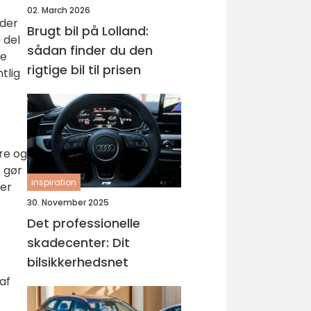
02. March 2026
jder
Brugt bil på Lolland:
 del
sådan finder du den
de
rigtige bil til prisen
tlig
øre og
t gør
inspiration
per
30. November 2025
Det professionelle
skadecenter: Dit
bilsikkerhedsnet
af