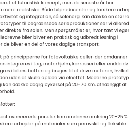
æret et futuristisk koncept, men de seneste år har
m mere realistiske. Både bilproducenter og forskere arbe
ktivitet og integration, så solenergi kan dække en større
rototyper til begrænsede serieproduktioner ser vi allere
er direkte fra solen. Men spørgsmålet er, hvor tæt vi egen
edrevne biler bliver en praktisk og udbredt løsning i
ør de bliver en del af vores daglige transport.
ret på principperne for fotovoltaiske celler, der omdanner
e kan integreres i tag, motorhjelm, karrosseri eller endda d
gres i bilens batteri og bruges til at drive motoren, hvilke
den uden at skulle oplade via elnettet. Moderne prototy
gi kan dække daglig bykørsel på 20–70 km, afhængigt af
orhold.
fatter:
est avancerede paneler kan omdanne omkring 20–25 % 
Forskere arbejder på materialer som perovskit og fleksible