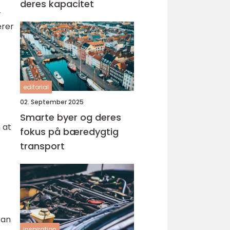
deres kapacitet
r
erer
editorial
02. September 2025
Smarte byer og deres
 at
fokus på bæredygtig
transport
an
inspiration