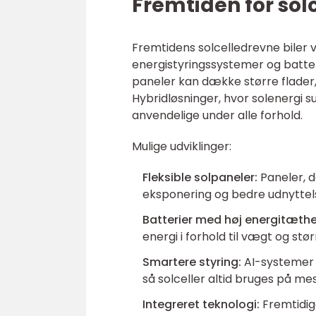
Fremtiden for sol
Fremtidens solcelledrevne biler v
energistyringssystemer og batter
paneler kan dække større flader,
Hybridløsninger, hvor solenergi su
anvendelige under alle forhold.
Mulige udviklinger:
Fleksible solpaneler:
Paneler, d
eksponering og bedre udnyttelse
Batterier med høj energitæth
energi i forhold til vægt og stør
Smartere styring:
AI-systemer v
så solceller altid bruges på me
Integreret teknologi:
Fremtidig