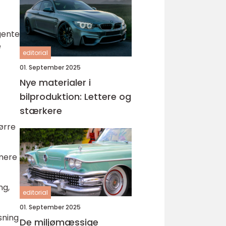
gente
e
editorial
01. September 2025
Nye materialer i
bilproduktion: Lettere og
stærkere
tørre
 mere
ng,
editorial
01. September 2025
sning
De miljømæssige