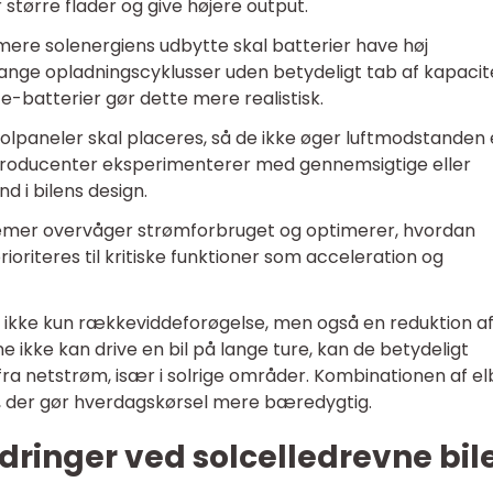
 større flader og give højere output.
ere solenergiens udbytte skal batterier have høj
nge opladningscyklusser uden betydeligt tab af kapacit
te-batterier gør dette mere realistisk.
olpaneler skal placeres, så de ikke øger luftmodstanden 
producenter eksperimenterer med gennemsigtige eller
d i bilens design.
temer overvåger strømforbruget og optimerer, hvordan
rioriteres til kritiske funktioner som acceleration og
r ikke kun rækkeviddeforøgelse, men også en reduktion a
e ikke kan drive en bil på lange ture, kan de betydeligt
ra netstrøm, især i solrige områder. Kombinationen af elb
g, der gør hverdagskørsel mere bæredygtig.
ringer ved solcelledrevne bil