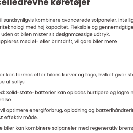
celledrevne køretøjer
il sandsynligvis kombinere avancerede solpaneler, intelli
iteknologi med høj kapacitet. Fleksible og gennemsigtig
 uden at bilen mister sit designmæssige udtryk.
ppleres med el- eller brintdrift, vil gøre biler mere
er kan formes efter bilens kurver og tage, hvilket giver s
 af sollys.
ed:
Solid-state-batterier kan oplades hurtigere og lagre
relse.
il optimere energiforbrug, opladning og batterihåndteri
st effektiv måde.
e biler kan kombinere solpaneler med regenerativ brem