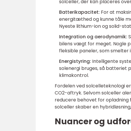
solceller, der kan placeres over
Batterikapacitet:
For at maksim
energitæthed og kunne tåle ma
Nyeste lithium-ion og solid-sta
Integration og aerodynamik:
S
bilens vægt for meget. Nogle 
fleksible paneler, som smelter in
Energistyring:
Intelligente sys
solenergi bruges, så batteriet p
klimakontrol.
Fordelen ved solcelleteknologi e
CO2-aftryk. Selvom solceller alen
reducere behovet for opladning f
solceller skaber en hybridløsnin
Nuancer og udford