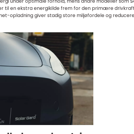
energi under optimale forhold, mens andre modeller som
S
r til en ekstra energikilde frem for den primære drivkraft
net-opladning giver stadig store miljøfordele og reducer