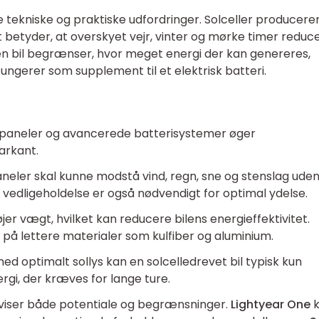
re tekniske og praktiske udfordringer. Solceller producere
et betyder, at overskyet vejr, vinter og mørke timer reduc
en bil begrænser, hvor meget energi der kan genereres,
 fungerer som supplement til et elektrisk batteri.
olpaneler og avancerede batterisystemer øger
arkant.
neler skal kunne modstå vind, regn, sne og stenslag uden
g vedligeholdelse er også nødvendigt for optimal ydelse.
øjer vægt, hvilket kan reducere bilens energieffektivitet.
på lettere materialer som kulfiber og aluminium.
ed optimalt sollys kan en solcelledrevet bil typisk kun
rgi, der kræves for lange ture.
 viser både potentiale og begrænsninger.
Lightyear One
k