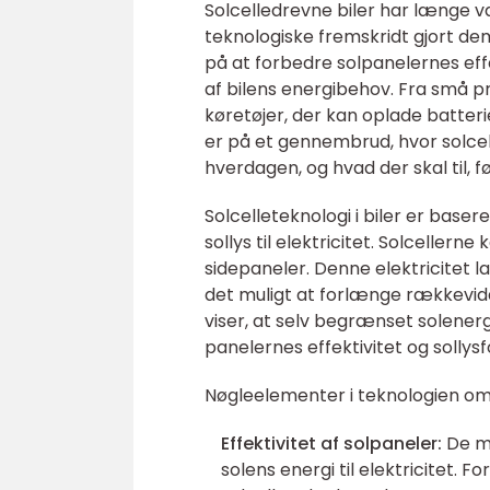
Solcelledrevne biler har længe v
teknologiske fremskridt gjort de
på at forbedre solpanelernes effe
af bilens energibehov. Fra små p
køretøjer, der kan oplade batteri
er på et gennembrud, hvor solcell
hverdagen, og hvad der skal til, f
Solcelleteknologi i biler er base
sollys til elektricitet. Solcellern
sidepaneler. Denne elektricitet la
det muligt at forlænge rækkevid
viser, at selv begrænset solener
panelernes effektivitet og sollysf
Nøgleelementer i teknologien om
Effektivitet af solpaneler:
De m
solens energi til elektricitet. 