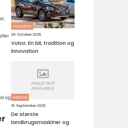
et.
inspiration
29. October 2025
eller
Volvo: En bil, tradition og
innovation
f
il og
editorial
15. September 2025
De største
er
landbrugsmaskiner og