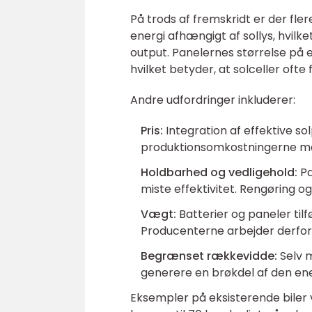
På trods af fremskridt er der fle
energi afhængigt af sollys, hvilk
output. Panelernes størrelse på 
hvilket betyder, at solceller ofte
Andre udfordringer inkluderer:
Pris:
Integration af effektive s
produktionsomkostningerne m
Holdbarhed og vedligehold:
Pa
miste effektivitet. Rengøring o
Vægt:
Batterier og paneler tilf
Producenterne arbejder derfor 
Begrænset rækkevidde:
Selv m
generere en brøkdel af den ene
Eksempler på eksisterende biler