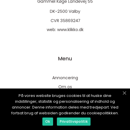
web:
www.klikko.dk
Menu
Annoncering
Om os
På vores website bruges cookies til at huske dine
Cookies
indstillinger, statistik og personalisering af indhold og
Kontakt os
annoncer. Denne information deles med tredjepart. Ved
fortsat brug af websiden godkender du cookiepolitikken.
Sitemap
Ok
Privatlivspolitik