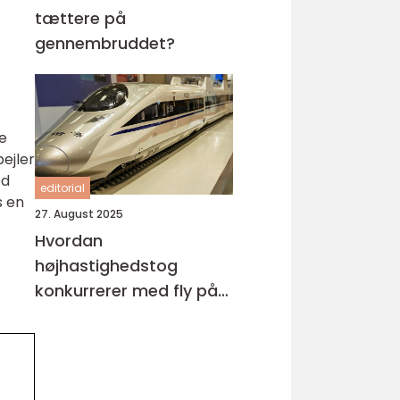
tættere på
gennembruddet?
e
ejler
ed
editorial
s en
27. August 2025
Hvordan
højhastighedstog
konkurrerer med fly på
miljøområdet