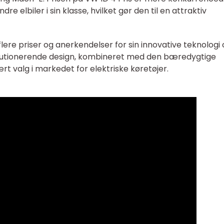
 elbiler i sin klasse, hvilket gør den til en attraktiv
flere priser og anerkendelser for sin innovative teknologi
utionerende design, kombineret med den bæredygtige
lært valg i markedet for elektriske køretøjer.