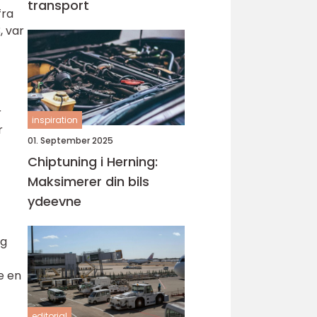
transport
fra
, var
r
inspiration
r
01. September 2025
Chiptuning i Herning:
Maksimerer din bils
ydeevne
ig
be en
editorial