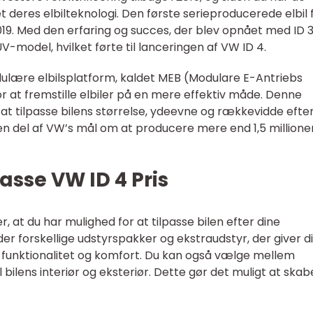
t deres elbilteknologi. Den første serieproducerede elbil 
2019. Med den erfaring og succes, der blev opnået med ID 3
V-model, hvilket førte til lanceringen af VW ID 4.
ulære elbilsplatform, kaldet MEB (Modulare E-Antriebs
r at fremstille elbiler på en mere effektiv måde. Denne
t tilpasse bilens størrelse, ydeevne og rækkevidde efte
en del af VW’s mål om at producere mere end 1,5 millione
asse VW ID 4 Pris
r, at du har mulighed for at tilpasse bilen efter dine
r forskellige udstyrspakker og ekstraudstyr, der giver d
 funktionalitet og komfort. Du kan også vælge mellem
il bilens interiør og eksteriør. Dette gør det muligt at ska