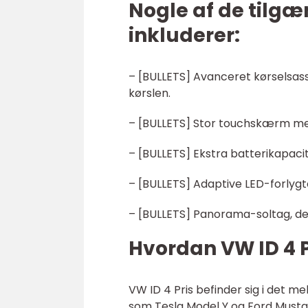
Nogle af de tilg
inkluderer:
– [BULLETS] Avanceret kørselsas
kørslen.
– [BULLETS] Stor touchskærm me
– [BULLETS] Ekstra batterikapaci
– [BULLETS] Adaptive LED-forlygt
– [BULLETS] Panorama-soltag, der
Hvordan VW ID 4 P
VW ID 4 Pris befinder sig i det 
som Tesla Model Y og Ford Musta