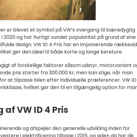
 der er blevet et symbol på VW’s overgang til bæredygtig
 i 2020 og har hurtigt vundet popularitet på grund af sine
lfulde design. VW ID 4 Pris har en imponerende rækkevi
ilket gør den ideel til både korte og lange køreture.
gigt af forskellige faktorer såsom udstyr, motorvariant o
de pris starter fra 300.000 kr, men kan stige, når man
for at tilpasse bilen efter individuelle præferencer. VW ID
risklasse, hvilket gør den til en tilgængelig option for m
g af VW ID 4 Pris
cinerende og afspejler den generelle udvikling inden for
estere i elektrificering tilbage i 2015, og siden da har de