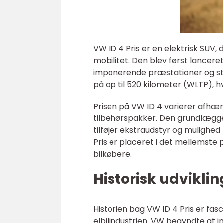
VW ID 4 Pris er en elektrisk SUV,
mobilitet. Den blev først lanceret
imponerende præstationer og sti
på op til 520 kilometer (WLTP), hv
Prisen på VW ID 4 varierer afhæn
tilbehørspakker. Den grundlæggen
tilføjer ekstraudstyr og mulighed 
Pris er placeret i det mellemste p
bilkøbere.
Historisk udviklin
Historien bag VW ID 4 Pris er fas
elbilindustrien. VW begyndte at inv