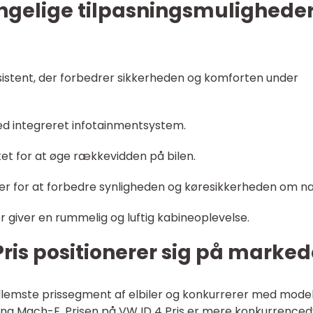
ængelige tilpasningsmulighede
sistent, der forbedrer sikkerheden og komforten under
d integreret infotainmentsystem.
tet for at øge rækkevidden på bilen.
er for at forbedre synligheden og køresikkerheden om na
 giver en rummelig og luftig kabineoplevelse.
ris positionerer sig på marked
mellemste prissegment af elbiler og konkurrerer med model
ng Mach-E. Prisen på VW ID 4 Pris er mere konkurrenced