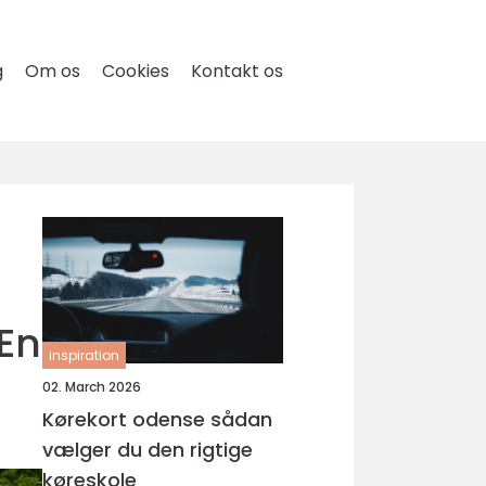
g
Om os
Cookies
Kontakt os
 En
inspiration
02. March 2026
Kørekort odense sådan
vælger du den rigtige
køreskole