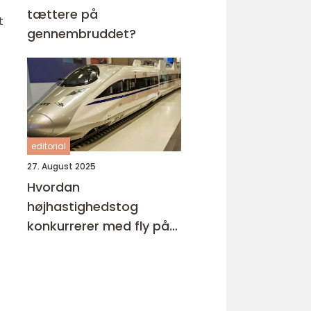
tættere på
t
gennembruddet?
editorial
27. August 2025
Hvordan
højhastighedstog
konkurrerer med fly på
miljøområdet