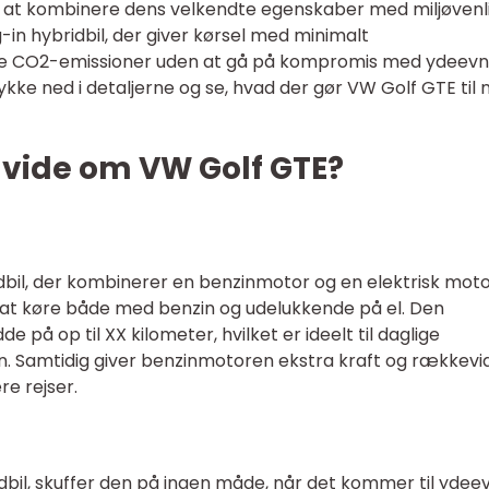
ved at kombinere dens velkendte egenskaber med miljøvenl
-in hybridbil, der giver kørsel med minimalt
e CO2-emissioner uden at gå på kompromis med ydeev
dykke ned i detaljerne og se, hvad der gør VW Golf GTE til
t vide om VW Golf GTE?
idbil, der kombinerer en benzinmotor og en elektrisk moto
 at køre både med benzin og udelukkende på el. Den
 på op til XX kilometer, hvilket er ideelt til daglige
en. Samtidig giver benzinmotoren ekstra kraft og rækkevi
re rejser.
dbil, skuffer den på ingen måde, når det kommer til ydee