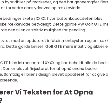
-in hybridbiler på markedet, og den har gennemgået fler
r at forbedre dens ydeevne og rækkevidde.
bedringer skete i XXXX, hvor batterikapaciteten blev
riske rækkevidde betydeligt. Dette gjorde VW Golf GTE m
orde den til en attraktiv mulighed for pendling.
dstyret med en opdateret infotainmentsystem og en ræk
. Dette gjorde kørsel i Golf GTE mere intuitiv og sikker 
 GTE blev introduceret i XXXX og har beholdt alle de beds
. Den er blevet finjusteret for at opnå endnu bedre
. Samtidig er bilens design blevet opdateret for at give 
udseende.
rer Vi Teksten for At Opnå
?