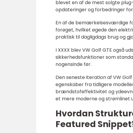
blevet en af de mest solgte plug
opdateringer og forbedringer fo
En af de bemærkelsesværdige for
forøget, hvilket øgede den elekt
praktisk til dagligdags brug og gj
I XXXX blev VW Golf GTE også u
sikkerhedsfunktioner som standard
nogensinde før.
Den seneste iteration af VW Golf
egenskaber fra tidligere modeller
brændstofeffektivitet og ydeevne
et mere moderne og strømlinet 
Hvordan Strukture
Featured Snippet