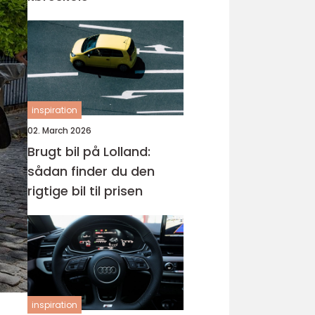
inspiration
02. March 2026
Brugt bil på Lolland:
sådan finder du den
rigtige bil til prisen
inspiration