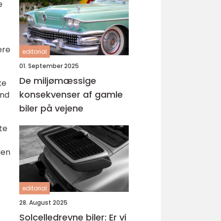
e
ere
editorial
01. September 2025
De miljømæssige
ke
konsekvenser af gamle
end
biler på vejene
te
den
editorial
28. August 2025
Solcelledrevne biler: Er vi