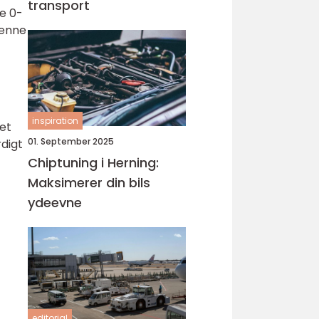
transport
e 0-
denne
inspiration
et
01. September 2025
digt
Chiptuning i Herning:
Maksimerer din bils
ydeevne
editorial