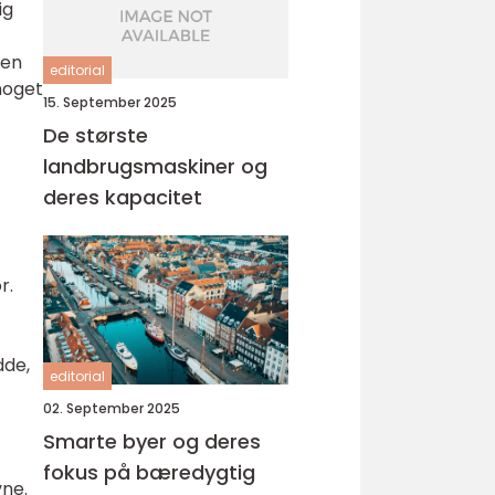
ig
nen
editorial
 noget
15. September 2025
De største
landbrugsmaskiner og
deres kapacitet
r.
dde,
editorial
02. September 2025
Smarte byer og deres
fokus på bæredygtig
vne.