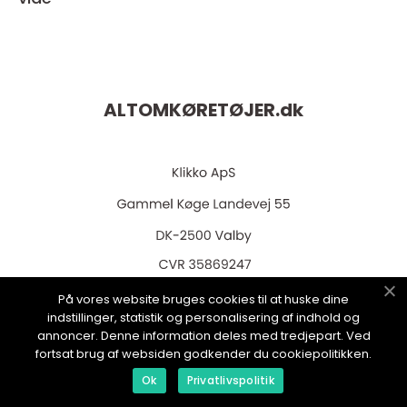
ALTOMKØRETØJER.
dk
web:
www.klikko.dk
På vores website bruges cookies til at huske dine
indstillinger, statistik og personalisering af indhold og
annoncer. Denne information deles med tredjepart. Ved
fortsat brug af websiden godkender du cookiepolitikken.
Menu
Ok
Privatlivspolitik