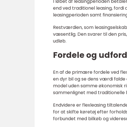
I løbet af leasingperioden betale
end ved traditionel leasing, for
leasingperioden samt finansieri
Restværdien, som leasingselskabet
væsentlig. Den svarer til den pris
udløb.
Fordele og udford
En af de primære fordele ved flex
en dyr bil og se dens værdi falde
model uden samme økonomisk risk
sammenlignet med traditionelle le
Endvidere er flexleasing tiltalend
for at skifte køretøj efter forhol
forbundet med bilkøb og videresa