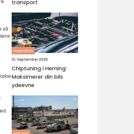
re
transport
e så
alens
inspiration
01. September 2025
Chiptuning i Herning:
 købe
Maksimerer din bils
ydeevne
.
hed
editorial