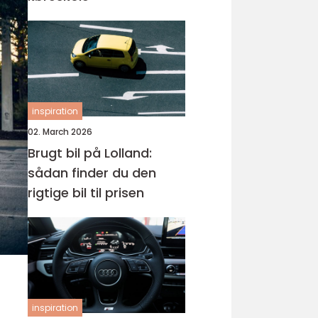
inspiration
02. March 2026
Brugt bil på Lolland:
sådan finder du den
rigtige bil til prisen
inspiration