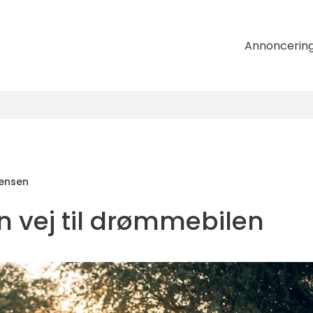
Annoncerin
tensen
in vej til drømmebilen