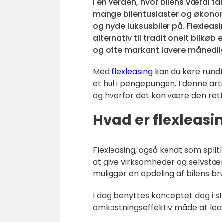
I en verden, hvor bilens værdi fa
mange bilentusiaster og økonom
og nyde luksusbiler på. Flexleas
alternativ til traditionelt bilkøb 
og ofte markant lavere månedl
Med
flexleasing
kan du køre rundt
et hul i pengepungen. I denne arti
og hvorfor det kan være den rette
Hvad er flexleasi
Flexleasing, også kendt som splitl
at give virksomheder og selvstæ
muliggør en opdeling af bilens br
I dag benyttes konceptet dog i st
omkostningseffektiv måde at lea