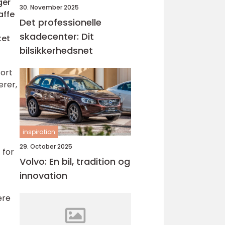
ger
30. November 2025
affe
Det professionelle
skadecenter: Dit
tet
bilsikkerhedsnet
tort
erer,
inspiration
29. October 2025
 for
Volvo: En bil, tradition og
innovation
ere