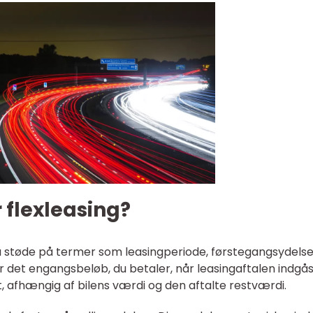
 flexleasing?
 du støde på termer som leasingperiode, førstegangsydels
 det engangsbeløb, du betaler, når leasingaftalen indgås
 afhængig af bilens værdi og den aftalte restværdi.