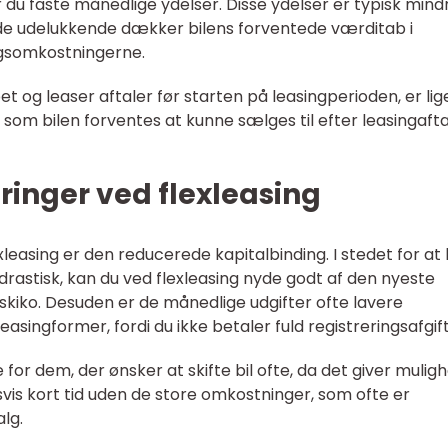
r du faste månedlige ydelser. Disse ydelser er typisk mind
di de udelukkende dækker bilens forventede værditab i
ngsomkostningerne.
 og leaser aftaler før starten på leasingperioden, er lig
, som bilen forventes at kunne sælges til efter leasingaft
ringer ved flexleasing
leasing er den reducerede kapitalbinding. I stedet for at
 drastisk, kan du ved flexleasing nyde godt af den nyeste
iko. Desuden er de månedlige udgifter ofte lavere
asingformer, fordi du ikke betaler fuld registreringsafgift
e for dem, der ønsker at skifte bil ofte, da det giver mulig
dsvis kort tid uden de store omkostninger, som ofte er
lg.