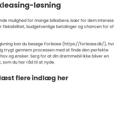
exleasing-løsning
alende mulighed for mange bilkøbere, især for dem interes
r fleksibilitet, budgetvenlige betalinger og chancen for o
givning kan du besøge Forlease (https://forlease.dk/), hv
dig trygt gennem processen med at finde den perfekte
ehov og ønsker. Sørg for at din drømmebil ikke bliver en
 som du har råd til at nyde.
læst flere indlæg her