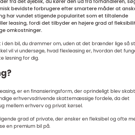
lder fra det øjeblik, du kører den ud fra forhandleren, sø
isk bevidste forbrugere efter smartere måder at ansk
ing har vundet stigende popularitet som et tiltalende
eller leasing, fordi det tilbyder en højere grad af fleksibili
ige omkostninger.
 i den bil, du drømmer om, uden at det brænder lige så s
kel vil vi undersøge, hvad flexleasing er, hvordan det fung
 løsning for dig.
ng?
easing, er en finansieringsform, der oprindeligt blev skabt
ndige erhvervsdrivende skattemæssige fordele, da det
ug mellem erhverv og privat kørsel.
igende grad af private, der ønsker en fleksibel og ofte m
se en premium bil på.