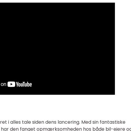
ret i alles tale siden dens lancering. Med sin fantastiske
gn har den fanget opmærksomheden hos både bil-ejere o