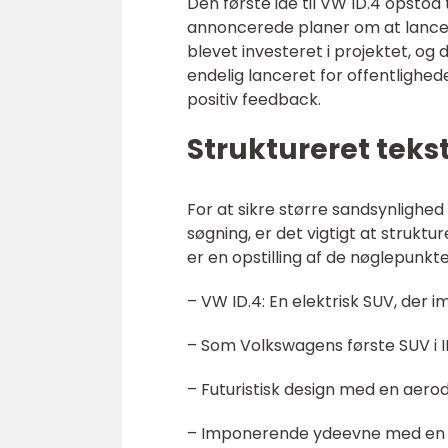
Den første idé til VW ID.4 opstod 
annoncerede planer om at lancere
blevet investeret i projektet, og
endelig lanceret for offentlighe
positiv feedback.
Struktureret teks
For at sikre større sandsynlighed
søgning, er det vigtigt at strukt
er en opstilling af de nøglepunkte
– VW ID.4: En elektrisk SUV, der
– Som Volkswagens første SUV i 
– Futuristisk design med en aero
– Imponerende ydeevne med en el