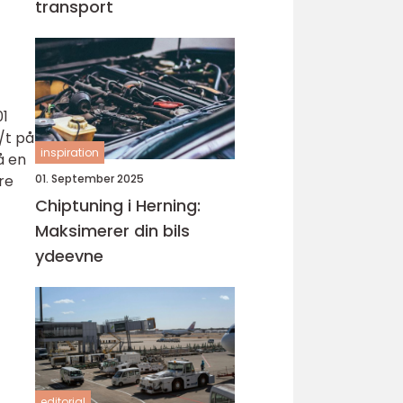
transport
01
/t på
inspiration
å en
re
01. September 2025
Chiptuning i Herning:
Maksimerer din bils
ydeevne
editorial