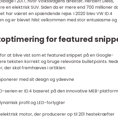
tilbage i 2017, hvor Volkswagens direktør, Herbert Diess,
 en elektrisk SUV. Siden da er mere end 700 millioner do
 det har været en spændende rejse. I 2020 blev VW ID.4
den og er blevet hilst velkommen med stor entusiasme og
toptimering for featured snipp
 for at blive vist som et featured snippet på en Google-
urere teksten korrekt og bruge relevante bulletpoints. Ned
r, der skal fremhæves i artiklen:
 imponerer med sit design og ydeevne
ID-serien er ID.4 baseret på den innovative MEB-platfor
dynamisk profil og LED-forlygter
ektrisk motor, der producerer op til 201 hestekræfter