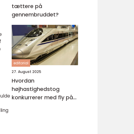
tættere på
gennembruddet?
e
f
n
editorial
27. August 2025
Hvordan
højhastighedstog
fulde
konkurrerer med fly på
miljøområdet
ling