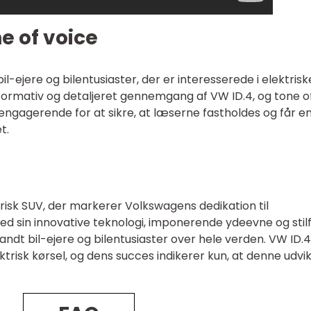
e of voice
l-ejere og bilentusiaster, der er interesserede i elektrisk
 informativ og detaljeret gennemgang af VW ID.4, og tone o
engagerende for at sikre, at læserne fastholdes og får e
t.
isk SUV, der markerer Volkswagens dedikation til
 Med sin innovative teknologi, imponerende ydeevne og stil
landt bil-ejere og bilentusiaster over hele verden. VW ID.4
risk kørsel, og dens succes indikerer kun, at denne udvik