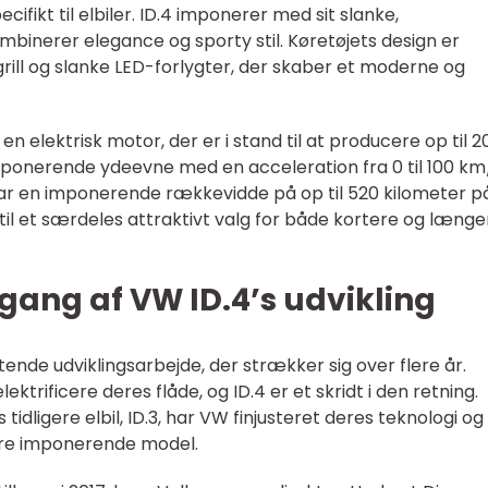
ifikt til elbiler. ID.4 imponerer med sit slanke,
inerer elegance og sporty stil. Køretøjets design er
rill og slanke LED-forlygter, der skaber et moderne og
en elektrisk motor, der er i stand til at producere op til 2
mponerende ydeevne med en acceleration fra 0 til 100 km
 har en imponerende rækkevidde på op til 520 kilometer p
 til et særdeles attraktivt valg for både kortere og længe
gang af VW ID.4’s udvikling
tende udviklingsarbejde, der strækker sig over flere år.
ktrificere deres flåde, og ID.4 er et skridt i den retning.
tidligere elbil, ID.3, har VW finjusteret deres teknologi og
ere imponerende model.