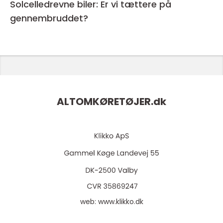
Solcelledrevne biler: Er vi tættere på
gennembruddet?
ALTOMKØRETØJER.
dk
web:
www.klikko.dk