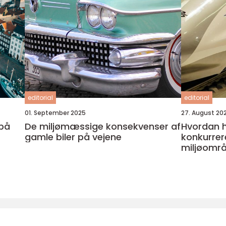
editorial
editorial
01. September 2025
27. August 20
 på
De miljømæssige konsekvenser af
Hvordan 
gamle biler på vejene
konkurrer
miljøomr