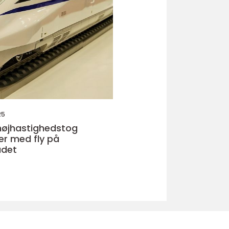
25
højhastighedstog
er med fly på
ådet