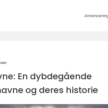
Annoncerin
nsen
vne: En dybdegående
navne og deres historie