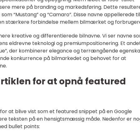
sere mere på branding og markedsføring. Dette resultere
 som “Mustang” og “Camaro”. Disse navne appellerede til
 en stærkere forbindelse mellem bilmærket og forbruger
ere kreative og differentierede bilnavne. Vi ser navne s
ilens eldrevne teknologi og premiumpositionering. Et ande
ue”, der kombinerer elegance og terrængående egenska
gende konkurrence på bilmarkedet og behovet for at
ne.
rtiklen for at opnå featured
 for at blive vist som et featured snippet på en Google
turere teksten på en hensigtsmæssig måde. Nedenfor er no
med bullet points: