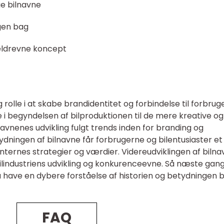
ge bilnavne
gen bag
 eldrevne koncept
 rolle i at skabe brandidentitet og forbindelse til forbrug
 i begyndelsen af bilproduktionen til de mere kreative og
navnenes udvikling fulgt trends inden for branding og
ydningen af bilnavne får forbrugerne og bilentusiaster et
nternes strategier og værdier. Videreudviklingen af biln
bilindustriens udvikling og konkurenceevne. Så næste gan
 du have en dybere forståelse af historien og betydningen 
FAQ