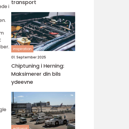
transport
de i
en.
om
t
ber.
inspiration
01. September 2025
Chiptuning i Herning:
Maksimerer din bils
ydeevne
gle
editorial