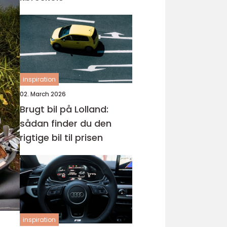
inspiration
02. March 2026
Brugt bil på Lolland:
sådan finder du den
rigtige bil til prisen
inspiration