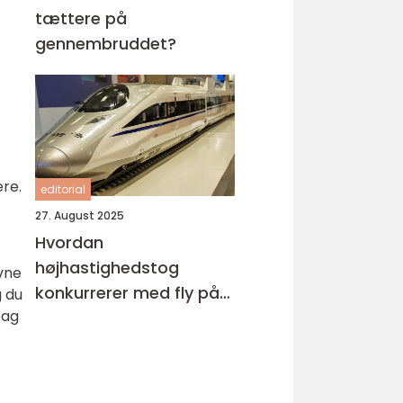
tættere på
gennembruddet?
ere.
editorial
27. August 2025
Hvordan
højhastighedstog
avne
konkurrerer med fly på
g du
bag
miljøområdet