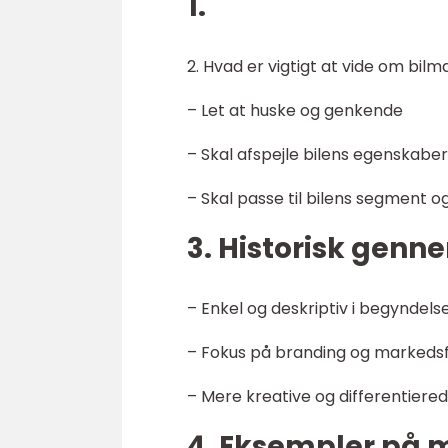
1.
2. Hvad er vigtigt at vide om bi
– Let at huske og genkende
– Skal afspejle bilens egenskabe
– Skal passe til bilens segment 
3. Historisk gen
– Enkel og deskriptiv i begyndels
– Fokus på branding og markedsf
– Mere kreative og differentiere
4. Eksempler på 