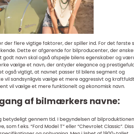
der flere vigtige faktorer, der spiller ind. For det første 
kende. Dette er afgørende for bilproducenter, der ønske
t godt navn skal også afspejle bilens egenskaber og værd
rke vælge et navn, der antyder elegance og prestigeful
 også vigtigt, at navnet passer til bilens segment og
vil sandsynligvis vælge et mere aggressivt og kraftfuld
nt vil vælge et mere funktionelt og økonomisk navn.
gang af bilmærkers navne:
g betydeligt gennem tid. I begyndelsen af bilproduktionen
e, som f.eks. “Ford Model T” eller “Chevrolet Classic”. Dis
specifikationer og opbygning. Men i løbet af 1900-tallet