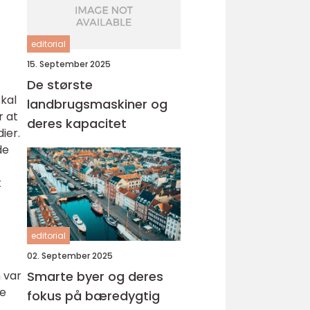
editorial
15. September 2025
De største
skal
landbrugsmaskiner og
r at
deres kapacitet
ier.
de
t
editorial
02. September 2025
 var
Smarte byer og deres
se
fokus på bæredygtig