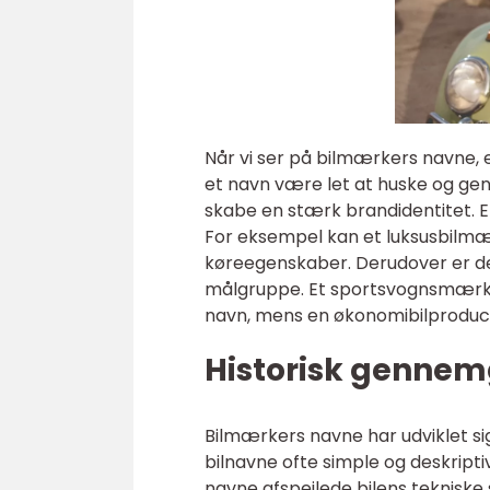
Når vi ser på bilmærkers navne, er 
et navn være let at huske og gen
skabe en stærk brandidentitet. E
For eksempel kan et luksusbilmæ
køreegenskaber. Derudover er det
målgruppe. Et sportsvognsmærke 
navn, mens en økonomibilproduce
Historisk gennem
Bilmærkers navne har udviklet si
bilnavne ofte simple og deskriptiv
navne afspejlede bilens tekniske 