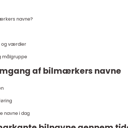
lmærkers navne?
r og værdier
og målgruppe
nemgang af bilmærkers navne
en
øring
de navne i dag
markante bilnavne gennem tid