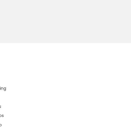
u
ing
s
os
p