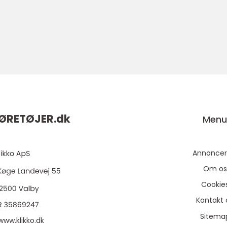
ØRETØJER.
dk
Men
Annoncer
Om os
Cookie
Kontakt 
Sitema
www.klikko.dk