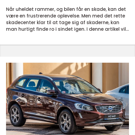
Når uheldet rammer, og bilen får en skade, kan det
være en frustrerende oplevelse. Men med det rette
skadecenter klar til at tage sig af skaderne, kan
man hurtigt finde ro i sindet igen. I denne artikel vil
vi se nærmere på, hvad et godt skadecenter kan
tilbyde, og hvordan det kan hjælpe dig med at få
bilen tilbage på vejen så hurtigt som muligt. Hvad
gør et skadecenter til det rette ...