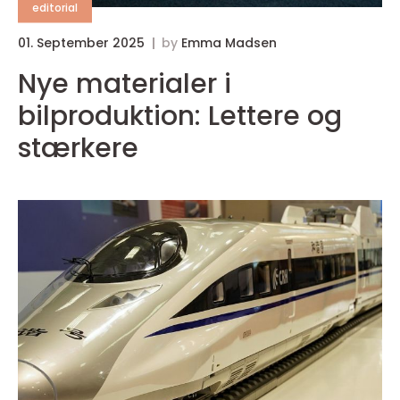
editorial
01. September 2025
by
Emma Madsen
0
Nye materialer i
bilproduktion: Lettere og
stærkere